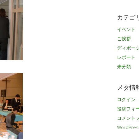
カ
イ
カテゴ
ブ
イベント
ご挨拶
ディボー
レポート
未分類
メタ情
ログイン
投稿フィ
コメント
WordPres