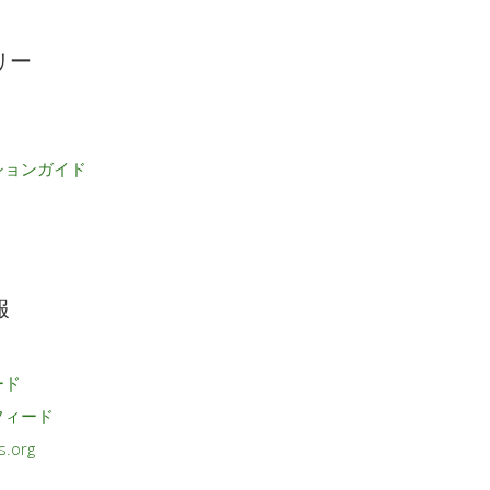
リー
ションガイド
報
ード
フィード
s.org