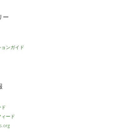
リー
ションガイド
報
ード
フィード
s.org