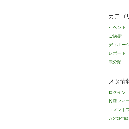
カ
イ
カテゴ
ブ
イベント
ご挨拶
ディボー
レポート
未分類
メタ情
ログイン
投稿フィ
コメント
WordPres