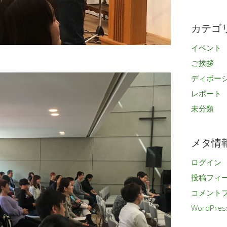
カ
イ
カテゴ
ブ
イベント
ご挨拶
ディボー
レポート
未分類
メタ情
ログイン
投稿フィ
コメント
WordPres