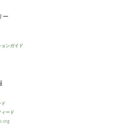
リー
ションガイド
報
ード
フィード
s.org