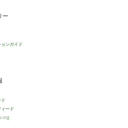
リー
ションガイド
報
ード
フィード
s.org